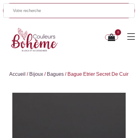
0
Accueil
/
Bijoux
/
Bagues
/ Bague Etrier Secret De Cuir